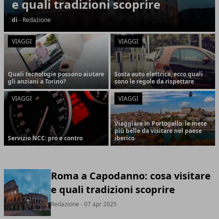
e quali tradizioni scoprire
di
- Redazione
VIAGGI
VIAGGI
Quali tecnologie possono aiutare
Sosta auto elettrica, ecco quali
gli anziani a Torino?
sono le regole da rispettare
VIAGGI
VIAGGI
Viaggiare in Portogallo: le mete
più belle da visitare nel paese
Servizio NCC: pro e contro
iberico
Roma a Capodanno: cosa visitare
e quali tradizioni scoprire
Redazione
- 07 apr 2025