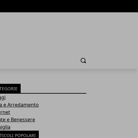
Cerca
TEGORIE
ggi
a e Arredamento
ernet
ute e Benessere
iglia
TICOLI POPOLARI