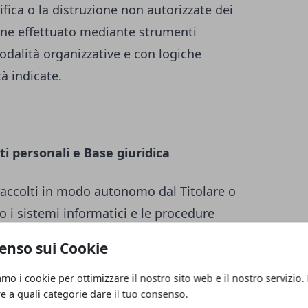
ifica o la distruzione non autorizzate dei
iene effettuato mediante strumenti
odalità organizzative e con logiche
tà indicate.
ti personali e Base giuridica
raccolti in modo autonomo dal Titolare o
o i sistemi informatici e le procedure
nto del presente Sito web acquisiscono
enso sui Cookie
, di carattere tecnico-informatico (ad es.
tilizzato, il sistema operativo, il nome di
amo i cookie per ottimizzare il nostro sito web e il nostro servizio.
re a quali categorie dare il tuo consenso.
 dai quali è stato effettuato l’accesso o