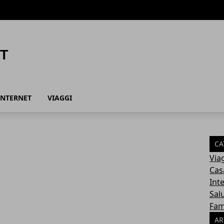
INTERNET
VIAGGI
CA
Via
Cas
Int
Sal
Fam
AR